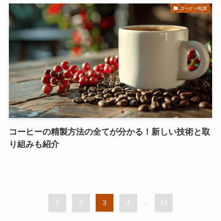
コーヒー知識
コーヒーの精製方法の全てが分かる！新しい技術と取
り組みも紹介
1
2
3
4
...
43