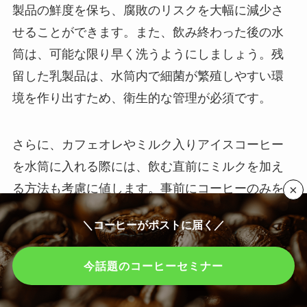
製品の鮮度を保ち、腐敗のリスクを大幅に減少さ
せることができます。また、飲み終わった後の水
筒は、可能な限り早く洗うようにしましょう。残
留した乳製品は、水筒内で細菌が繁殖しやすい環
境を作り出すため、衛生的な管理が必須です。
さらに、カフェオレやミルク入りアイスコーヒー
を水筒に入れる際には、飲む直前にミルクを加え
る方法も考慮に値します。事前にコーヒーのみを
×
水筒に入れ、飲用時に冷たいミルクを加えること
＼コーヒーがポストに届く／
で、飲料の鮮度を最大限に保つことができます。
今話題のコーヒーセミナー
このように、
カフェオレやミルク入りのアイスコ
ーヒーを水筒で安全に楽しむためには、保冷効果