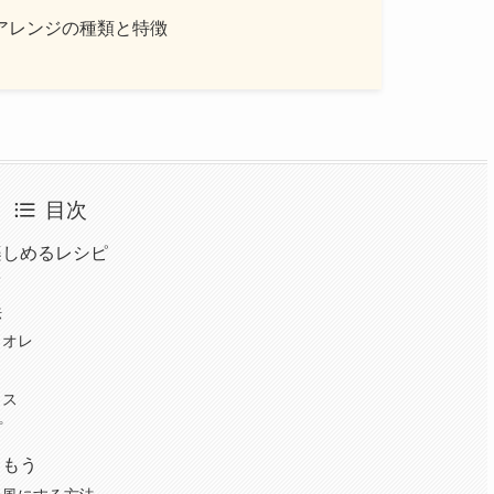
アレンジの種類と特徴
目次
楽しめるレシピ
て
法
ェオレ
ラス
プ
しもう