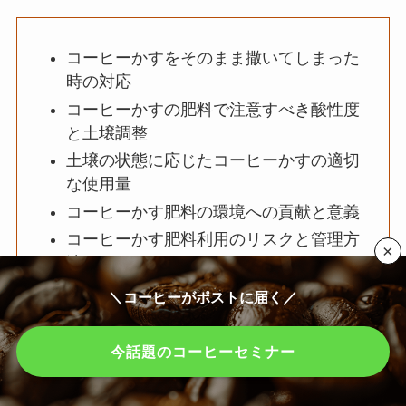
コーヒーかすをそのまま撒いてしまった
時の対応
コーヒーかすの肥料で注意すべき酸性度
と土壌調整
土壌の状態に応じたコーヒーかすの適切
な使用量
コーヒーかす肥料の環境への貢献と意義
コーヒーかす肥料利用のリスクと管理方
×
法
コーヒーかすを再利用した肥料の作り
＼コーヒーがポストに届く／
方、注意点を守って土壌改良まとめ
今話題のコーヒーセミナー