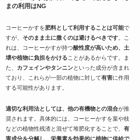
まの利用はNG
コーヒーかすを
肥料として利用することは可能
で
すが、
そのまま土に撒くのは避けるべきです
。こ
れは、コーヒーかすが持つ
酸性度が高いため、土
壌や植物に負担をかける
ことがあるからです。ま
た、
カフェインやタンニン
といった成分が含まれ
ており、これらが一部の植物に対して
有害
に作用
する可能性があります。
適切な利用法としては、他の有機物との混合
が推
奨されます。具体的には、コーヒーかすを葉や枝
などの植物性残渣と混ぜて堆肥化することで、
有
害成分を分解し、栄養素を効果的に植物に供給で