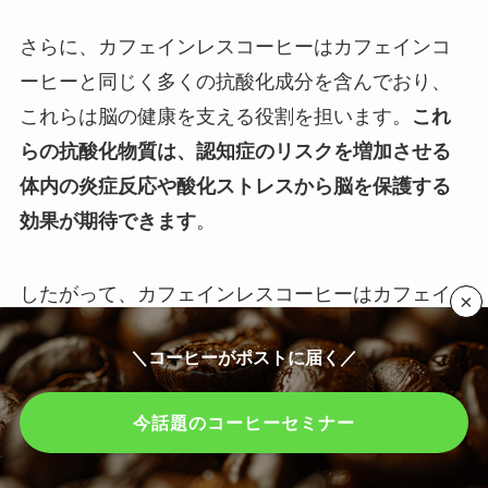
さらに、カフェインレスコーヒーはカフェインコ
ーヒーと同じく多くの抗酸化成分を含んでおり、
これらは脳の健康を支える役割を担います。
これ
らの抗酸化物質は、認知症のリスクを増加させる
体内の炎症反応や酸化ストレスから脳を保護する
効果が期待できます
。
したがって、カフェインレスコーヒーはカフェイ
×
ンによる副作用を避けつつ、認知症予防に有用な
＼コーヒーがポストに届く／
成分を摂取したいと考える人々に適した選択肢と
なるでしょう。
今話題のコーヒーセミナー