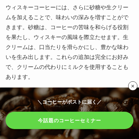
ウィスキーコーヒーには、さらに砂糖や生クリー
ムを加えることで、味わいの深みを増すことがで
きます。砂糖は、コーヒーの苦味を和らげる役割
を果たし、ウィスキーの風味を際立たせます。生
クリームは、口当たりを滑らかにし、豊かな味わ
いを生み出します。これらの追加は完全にお好み
で、クリームの代わりにミルクを使用することも
あります。
×
ウィスキーコーヒーの魅力は、自分好みにアレン
＼コーヒーがポストに届く／
ジできることにあります。ウィスキーの種類や
量、コーヒーの強さ、砂糖やクリームの有無な
今話題のコーヒーセミナー
ど、微調整を行うことで、まったく新しい風味の
ウィスキーコーヒーを発見できるかもしれませ