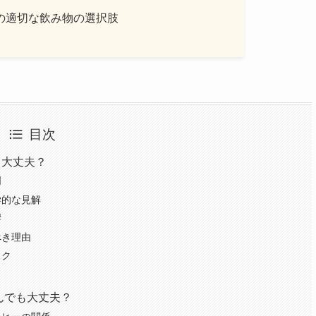
の適切な飲み物の選択肢
目次
も大丈夫？
明
学的な見解
響
べき理由
スク
んでも大丈夫？