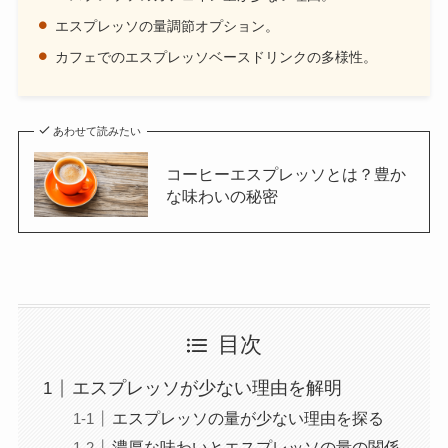
エスプレッソの量調節オプション。
カフェでのエスプレッソベースドリンクの多様性。
あわせて読みたい
コーヒーエスプレッソとは？豊か
な味わいの秘密
目次
エスプレッソが少ない理由を解明
エスプレッソの量が少ない理由を探る
濃厚な味わいとエスプレッソの量の関係