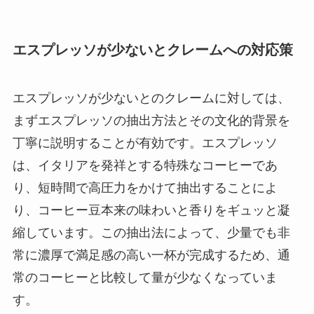
エスプレッソが少ないとクレームへの対応策
エスプレッソが少ないとのクレームに対しては、
まずエスプレッソの抽出方法とその文化的背景を
丁寧に説明することが有効です。エスプレッソ
は、イタリアを発祥とする特殊なコーヒーであ
り、短時間で高圧力をかけて抽出することによ
り、コーヒー豆本来の味わいと香りをギュッと凝
縮しています。この抽出法によって、少量でも非
常に濃厚で満足感の高い一杯が完成するため、通
常のコーヒーと比較して量が少なくなっていま
す。