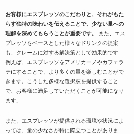
お客様にエスプレッソのこだわりと、それがもた
らす独特の味わいを伝えることで、少ない量への
理解を深めてもらうことが重要です。
また、エス
プレッソをベースとした様々なドリンクの提案
も、クレームに対する解決策として効果的です。
例えば、エスプレッソをアメリカーノやカフェラ
テにすることで、より多くの量を楽しむことがで
きます。こうした多様な選択肢を提供すること
で、お客様に満足していただくことが可能になり
ます。
また、エスプレッソが提供される環境や状況によ
っては、量の少なさが特に際立つことがありま