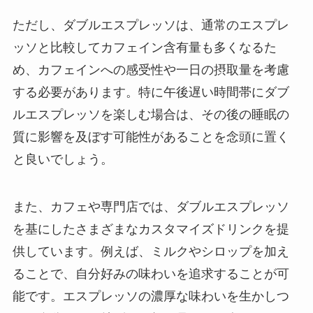
ただし、ダブルエスプレッソは、通常のエスプレ
ッソと比較してカフェイン含有量も多くなるた
め、カフェインへの感受性や一日の摂取量を考慮
する必要があります。特に午後遅い時間帯にダブ
ルエスプレッソを楽しむ場合は、その後の睡眠の
質に影響を及ぼす可能性があることを念頭に置く
と良いでしょう。
また、カフェや専門店では、ダブルエスプレッソ
を基にしたさまざまなカスタマイズドリンクを提
供しています。例えば、ミルクやシロップを加え
ることで、自分好みの味わいを追求することが可
能です。エスプレッソの濃厚な味わいを生かしつ