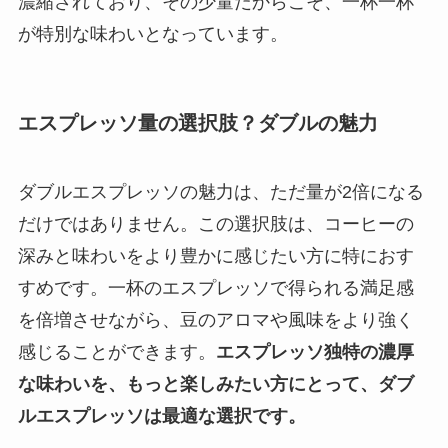
濃縮されており、その少量だからこそ、一杯一杯
が特別な味わいとなっています。
エスプレッソ量の選択肢？ダブルの魅力
ダブルエスプレッソの魅力は、ただ量が2倍になる
だけではありません。この選択肢は、コーヒーの
深みと味わいをより豊かに感じたい方に特におす
すめです。一杯のエスプレッソで得られる満足感
を倍増させながら、豆のアロマや風味をより強く
感じることができます。
エスプレッソ独特の濃厚
な味わいを、もっと楽しみたい方にとって、ダブ
ルエスプレッソは最適な選択です。