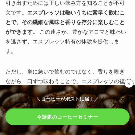
引き出すためには正しい飲み方を知ることが不可
欠です。
エスプレッソは熱いうちに素早く飲むこ
とで、その繊細な風味と香りを存分に楽しむこと
ができます。
この速さが、豊かなアロマと味わい
を逃さず、エスプレッソ特有の体験を提供しま
す。
ただし、単に急いで飲むのではなく、香りを嗅ぎ
ながら一口ずつ味わうことで、エスプレッソの複
×
雑な風味をより深く感じることができます。ここ
＼コーヒーがポストに届く／
で、砂糖やミルクの加え方にも注目しましょう。
エスプレッソに砂糖を加える際は、カップの底で
今話題のコーヒーセミナー
ゆっくりと砂糖が溶けるのを待つことがポイント
です。これにより、甘さが均等に広がり、エスプ