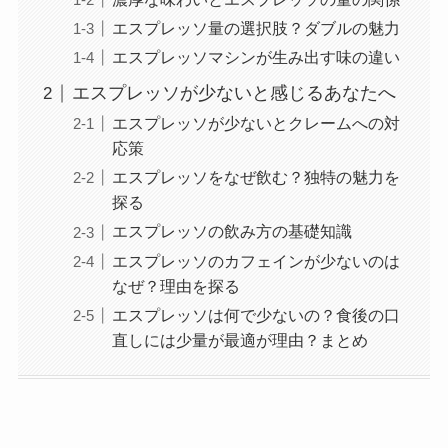
エスプレッソ量の選択肢？ダブルの魅力
エスプレッソマシンが生み出す味の違い
エスプレッソが少ないと感じるあなたへ
エスプレッソが少ないとクレームへの対
応策
エスプレッソをなぜ飲む？独特の魅力を
探る
エスプレッソの飲み方の基礎知識
エスプレッソのカフェインが少ないのは
なぜ？理由を探る
エスプレッソは何で少ないの？食後の口
直しには少量が最適が理由？まとめ