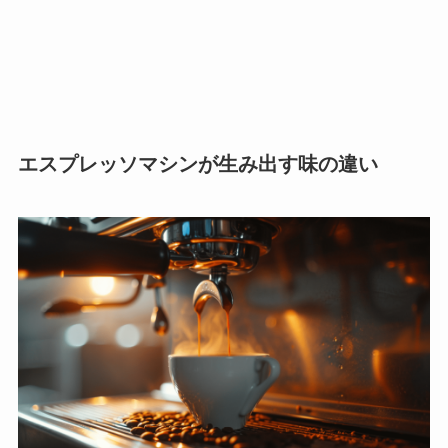
エスプレッソマシンが生み出す味の違い