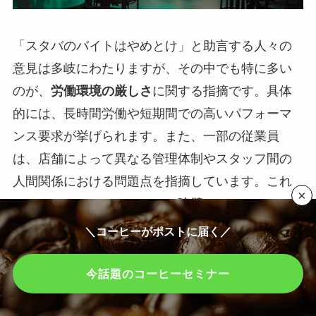
「スタバのバイトはやめとけ」と助言する人々の
意見は多岐にわたりますが、その中でも特に多い
のが、
労働環境の厳しさ
に関する指摘です。具体
的には、長時間労働や短期間での高いパフォーマ
ンス要求が挙げられます。また、一部の従業員
は、店舗によって異なる管理体制やスタッフ間の
人間関係における問題点を指摘しています。これ
×
には、コミュニケーションの障壁や、チームワー
クの不足が原因として挙げられていることが多い
＼コーヒーがポストに届く／
です。
今話題のコーヒーセミナー
これらの声は、実際にスタバでのバイト経験があ